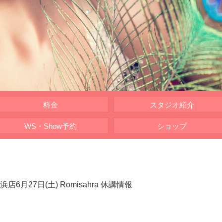
料金
スタジオ紹介
WS・Show予約
ショップ
浜店6月27日(土) Romisahra 休講情報