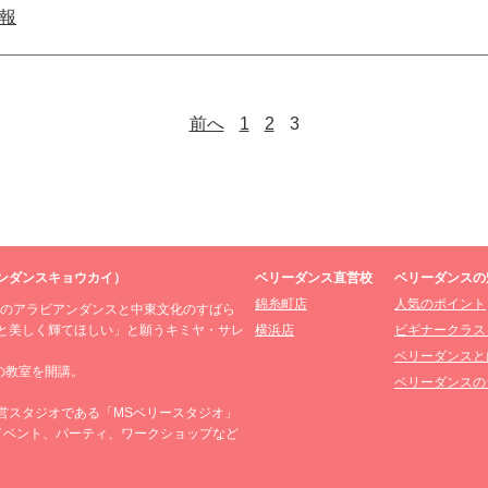
情報
前へ
1
2
3
ンダンスキョウカイ）
ベリーダンス直営校
ベリーダンスの
錦糸町店
人気のポイント
場のアラビアンダンスと中東文化のすばら
と美しく輝てほしい」と願うキミヤ・サレ
横浜店
ビギナークラス
ベリーダンスと
の教室を開講。
ベリーダンスの
営スタジオである「MSベリースタジオ」
イベント、パーティ、ワークショップなど