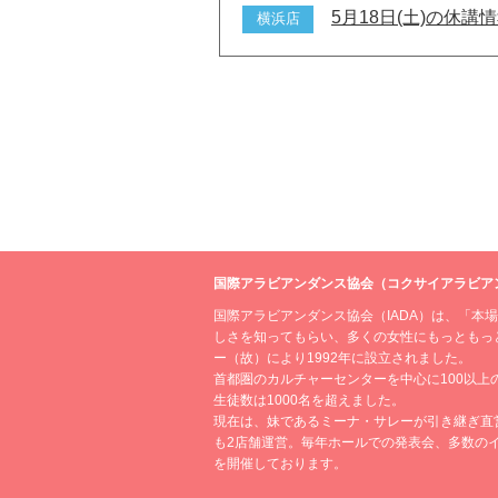
5月18日(土)の休講
横浜店
国際アラビアンダンス協会（コクサイアラビア
国際アラビアンダンス協会（IADA）は、「本
しさを知ってもらい、多くの女性にもっともっ
ー（故）により1992年に設立されました。
首都圏のカルチャーセンターを中心に100以上
生徒数は1000名を超えました。
現在は、妹であるミーナ・サレーが引き継ぎ直
も2店舗運営。毎年ホールでの発表会、多数の
を開催しております。