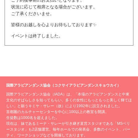
ご予約後事前のお支払いとなります。
状況に応じて相席となる場合がございます。
ご了承くださいませ。
皆様のお越しを心よりお待ちしております✨
イベントは終了しました。
国際アラビアンダンス協会（コクサイアラビアンダンスキョウカイ）
国際アラビアンダンス協会（IADA）は、「本場のアラビアンダンスと中東
文化のすばらしさを知ってもらい、多くの女性にもっともっと美しく輝てほ
しい」と願うキミヤ・サレー（故）により1992年に設立されました。
首都圏のカルチャーセンターを中心に100以上の教室を開講。
生徒数は1000名を超えました。
現在は、妹であるミーナ・サレーが引き継ぎ直営スタジオである「MSベリ
ースタジオ」も2店舗運営。毎年ホールでの発表会、多数のイベント、パー
ティ、ワークショップなどを開催しております。