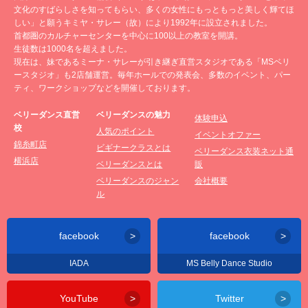
文化のすばらしさを知ってもらい、多くの女性にもっともっと美しく輝てほ
しい」と願うキミヤ・サレー（故）により1992年に設立されました。
首都圏のカルチャーセンターを中心に100以上の教室を開講。
生徒数は1000名を超えました。
現在は、妹であるミーナ・サレーが引き継ぎ直営スタジオである「MSベリ
ースタジオ」も2店舗運営。毎年ホールでの発表会、多数のイベント、パー
ティ、ワークショップなどを開催しております。
ベリーダンス直営
ベリーダンスの魅力
体験申込
校
人気のポイント
イベントオファー
錦糸町店
ビギナークラスとは
ベリーダンス衣装ネット通
横浜店
ベリーダンスとは
販
ベリーダンスのジャン
会社概要
ル
facebook
facebook
IADA
MS Belly Dance Studio
YouTube
Twitter